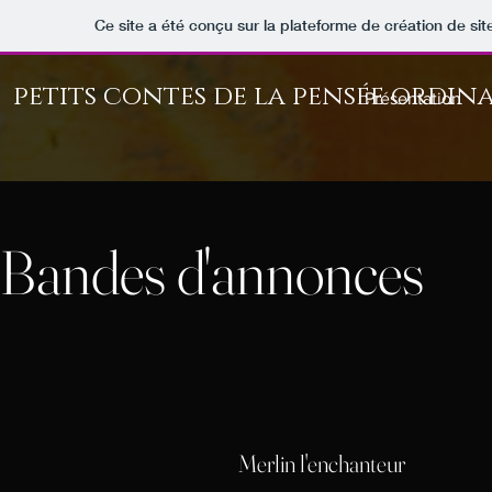
Ce site a été conçu sur la plateforme de création de sit
petits contes de la pensée ordina
Présentation
Bandes d'annonces
Merlin l'enchanteur